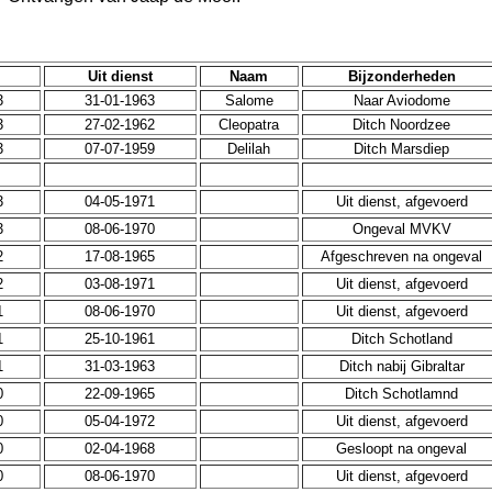
Uit dienst
Naam
Bijzonderheden
3
31-01-1963
Salome
Naar Aviodome
3
27-02-1962
Cleopatra
Ditch Noordzee
3
07-07-1959
Delilah
Ditch Marsdiep
3
04-05-1971
Uit dienst, afgevoerd
3
08-06-1970
Ongeval MVKV
2
17-08-1965
Afgeschreven na ongeval
2
03-08-1971
Uit dienst, afgevoerd
1
08-06-1970
Uit dienst, afgevoerd
1
25-10-1961
Ditch Schotland
1
31-03-1963
Ditch nabij Gibraltar
0
22-09-1965
Ditch Schotlamnd
0
05-04-1972
Uit dienst, afgevoerd
0
02-04-1968
Gesloopt na ongeval
0
08-06-1970
Uit dienst, afgevoerd