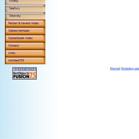
[
Home
] [
Indeling sit