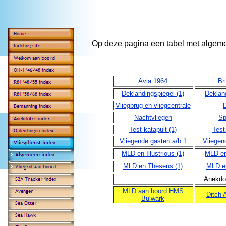
Op deze pagina een tabel met algeme
Avia 1964
Br
Deklandingspiegel (1)
Dekland
Vliegbrug en vliegcentrale
Nachtvliegen
Sp
Test katapult (1)
Test
Vliegende gasten a/b 1
Vliegen
MLD en Illustrious (1)
MLD en 
MLD en Theseus (1)
MLD e
Anekdot
MLD aan boord HMS
Ditch 
Bulwark