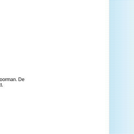
 Doorman. De
t.