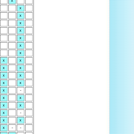
x
x
x
x
x
x
x
x
x
x
x
x
x
x
x
x
x
-
x
x
x
x
x
-
x
x
x
-
-