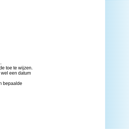
.
e toe te wijzen.
s wel een datum
en bepaalde