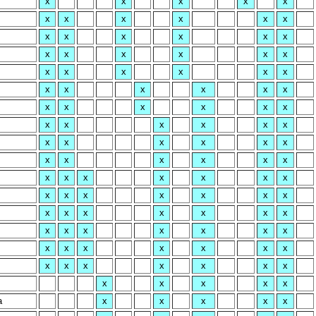
x
x
x
x
x
x
x
x
x
x
x
x
x
x
x
x
x
x
x
x
x
x
x
x
x
x
x
x
x
x
x
x
x
x
x
x
x
x
x
x
x
x
x
x
x
x
x
x
x
x
x
x
x
x
x
x
x
x
x
x
x
x
x
x
x
x
x
x
x
x
x
x
x
x
x
x
x
x
x
x
x
x
x
x
x
x
x
x
x
x
x
x
x
x
x
x
x
x
x
x
x
x
x
x
x
x
a
x
x
x
x
x