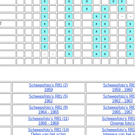
x
x
x
x
x
x
x
x
x
x
x
x
x
x
-
-
7
x
x
x
x
x
x
x
x
x
x
x
x
x
x
x
x
x
x
x
x
-
-
x
x
x
x
Scheepsfoto’s R81 (2)
Scheepsfoto’s R81
1959
1959 - 1960
Scheepsfoto’s R81 (5)
Scheepsfoto’s R81
1962
1962 - 1963
Scheepsfoto’s R81 (8)
Scheepsfoto’s R81
1964 - 1965
1965 - 1967
Scheepsfoto’s R81 (11)
Scheepsfoto’s R81
1968 - 1969
Overige foto’s
Scheepsfoto’s R81 (14)
Scheepsfoto’s R81
Delen van het schip
Interieur van het 