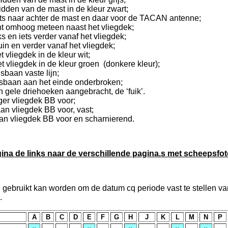
idden van de mast in de kleur zwart;
ts naar achter de mast en daar voor de TACAN antenne;
t omhoog meteen naast het vliegdek;
en iets verder vanaf het vliegdek;
n en verder vanaf het vliegdek;
t vliegdek in de kleur wit;
t vliegdek in de kleur groen (donkere kleur);
sbaan vaste lijn;
ngsbaan aan het einde onderbroken;
 gele driehoeken aangebracht, de ‘fuik’.
nger vliegdek BB voor;
aan vliegdek BB voor, vast;
 aan vliegdek BB voor en scharnierend.
na de links naar de verschillende pagina.s met scheepsfot
e gebruikt kan worden om de datum cq periode vast te stellen va
.
A
B
C
D
E
F
G
H
J
K
L
M
N
P