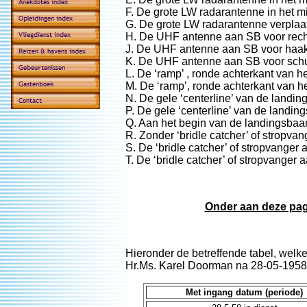
F. De grote LW radarantenne in het m
G. De grote LW radarantenne verplaa
H. De UHF antenne aan SB voor rech
J. De UHF antenne aan SB voor haaks 
K. De UHF antenne aan SB voor schui
L. De ‘ramp’ , ronde achterkant van he
M. De ‘ramp’, ronde achterkant van he
N. De gele ‘centerline’ van de landing
P. De gele ‘centerline’ van de landi
Q. Aan het begin van de landingsbaan
R. Zonder ‘bridle catcher’ of stropva
S. De ‘bridle catcher’ of stropvanger 
T. De ‘bridle catcher’ of stropvanger
Onder aan deze pagi
Hieronder de betreffende tabel, welk
Hr.Ms. Karel Doorman na 28-05-1958
Met ingang datum (periode)