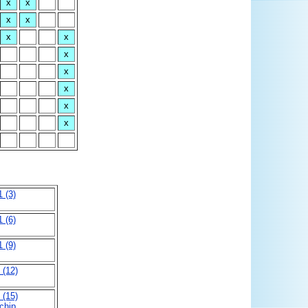
x
x
x
x
x
x
x
x
x
x
x
 (3)
 (6)
 (9)
 (12)
 (15)
schip