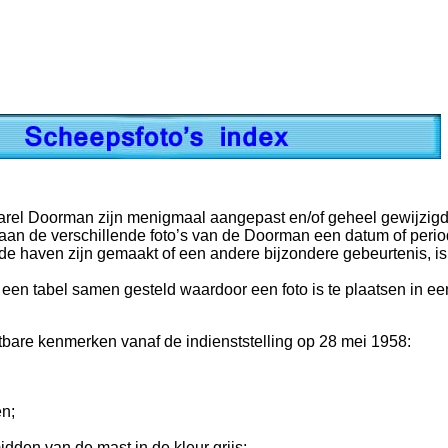
Karel Doorman zijn menigmaal aangepast en/of geheel gewijzigd
an de verschillende foto’s van de Doorman een datum of period
de haven zijn gemaakt of een andere bijzondere gebeurtenis, i
 een tabel samen gesteld waardoor een foto is te plaatsen in e
bare kenmerken vanaf de indienststelling op 28 mei 1958:
n;
dden van de mast in de kleur grijs;