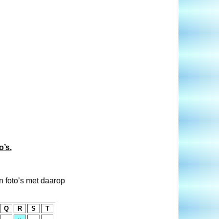
o’s.
n foto’s met daarop
Q
R
S
T