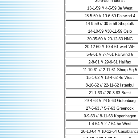
28-5-58 in dienst
13-1-59 // 4-5-59 3e West
28-5-59 // 19-6-59 Fairwind 4
14-9-59 // 30-5-59 Shoptalk
14-10-59 //30-11-59 Oslo
30-05-60 // 20-12-60 NNG
20-12-60 // 10-4-61 werf WF
5-6-61 // 7-7-61 Fairwind 6
2-8-61 // 29-9-61 Halifax
11-10-61 // 2-11-61 Sharp Sq.5
15-1-62 // 18-4-62 4e West
8-10-62 // 22-11-62 Istanbul
21-1-63 // 20-3-63 Brest
29-4-63 // 24-5-63 Gotenburg
27-5-63 // 5-7-63 Greenock
9-9-63 // 8-11-63 Kopenhagen
1-4-64 // 2-7-64 5e West
26-10-64 // 10-12-64 Casablanc