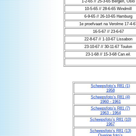
1-2-65 // 25-3-65 Bergen, Oslo
10-5-65 // 28-6-65 Windmill
6-9-65 // 26-10-65 Hamburg
1e proefvaart na Verolme 17-4-6
16-5-67 // 23-6-67
22-8-67 // 1-10-67 Lissabon
23-10-67 // 30-11-67 Toulon
23-1-68 // 15-3-68 Can.eil.
Scheepsfoto’s R81 (1)
1958
Scheepsfoto’s R81 (4)
1960 - 1961
Scheepsfoto’s R81 (7)
1963 - 1964
Scheepsfoto’s R81 (10)
1967
Scheepsfoto’s R81 (13)
Overige foto’s