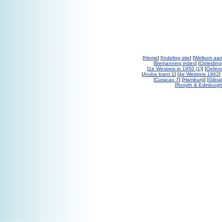
[
Home
] [
Indeling site
] [
Welkom aan
[
Bemanning index
] [
Opleiding
[
1e Westreis in 1950 (1)
] [
Oefenr
[
Aruba krant 1
] [
4e Westreis 1962
] 
[
Curacao 7
] [
Hamburg
] [
Gibral
[
Rosyth & Edinburgh