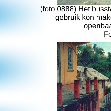
(foto 0888) Het buss
gebruik kon make
openbaar
F