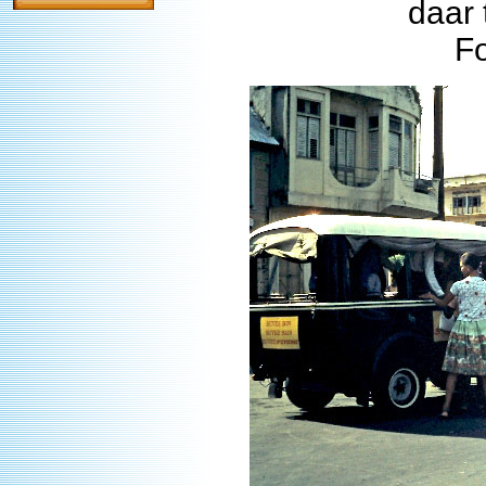
daar 
F