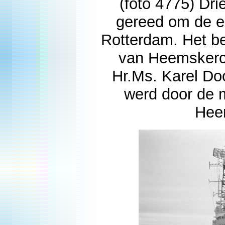
(foto 4775) Dri
gereed om de e
Rotterdam. Het be
van Heemskerck”
Hr.Ms. Karel Do
werd door de 
Hee