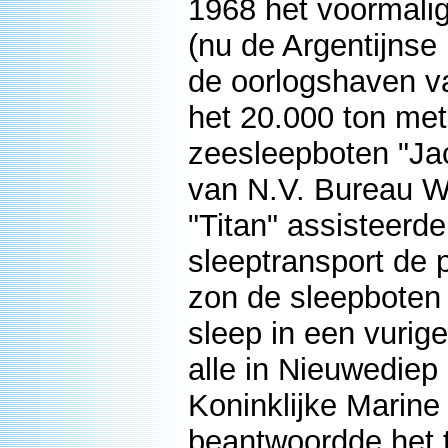
1968 het voormali
(nu de Argentijnse
de oorlogshaven va
het 20.000 ton me
zeesleepboten "Ja
van N.V. Bureau Wij
"Titan" assisteerde
sleeptransport de
zon de sleepboten 
sleep in een vurig
alle in Nieuwedie
Koninklijke Marine
beantwoordde het t