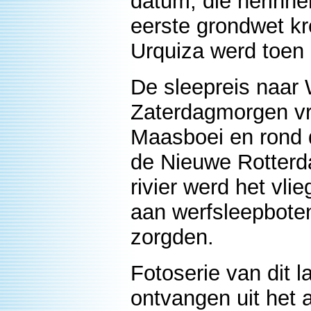
datum, die herinnert
eerste grondwet k
Urquiza werd toen 
De sleepreis naar 
Zaterdagmorgen vro
Maasboei en rond 
de Nieuwe Rotter
rivier werd het vl
aan werfsleepboten
zorgden.
Fotoserie van dit l
ontvangen uit het a