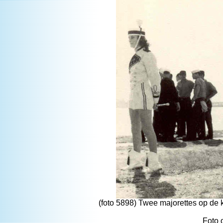
(foto 5898) Twee majorettes op de 
Foto 