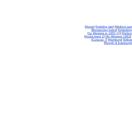
[
Home
] [
Indeling site
] [
Welkom aan
[
Bemanning index
] [
Opleiding
[
1e Westreis in 1950 (1)
] [
Oefenr
[
Aruba krant 1
] [
4e Westreis 1962
] 
[
Curacao 7
] [
Hamburg
] [
Gibral
[
Rosyth & Edinburgh