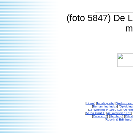
(foto 5847) De 
m
[
Home
] [
Indeling site
] [
Welkom aan
[
Bemanning index
] [
Opleiding
[
1e Westreis in 1950 (1)
] [
Oefenr
[
Aruba krant 1
] [
4e Westreis 1962
] 
[
Curacao 7
] [
Hamburg
] [
Gibral
[
Rosyth & Edinburgh