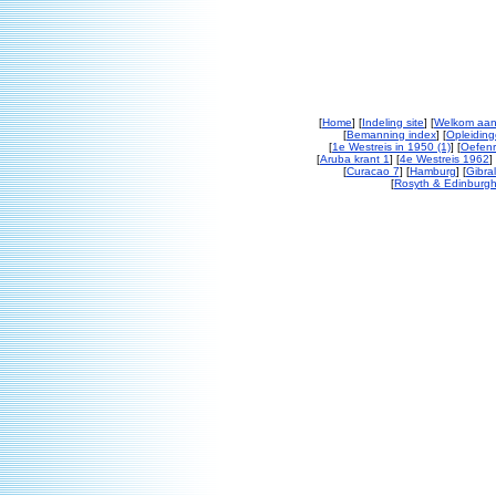
[
Home
] [
Indeling site
] [
Welkom aan
[
Bemanning index
] [
Opleiding
[
1e Westreis in 1950 (1)
] [
Oefenr
[
Aruba krant 1
] [
4e Westreis 1962
] 
[
Curacao 7
] [
Hamburg
] [
Gibral
[
Rosyth & Edinburgh