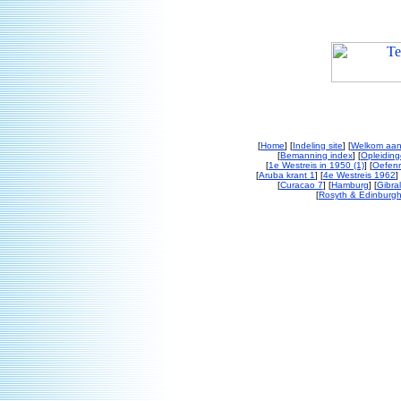
[
Home
] [
Indeling site
] [
Welkom aan
[
Bemanning index
] [
Opleiding
[
1e Westreis in 1950 (1)
] [
Oefenr
[
Aruba krant 1
] [
4e Westreis 1962
] 
[
Curacao 7
] [
Hamburg
] [
Gibral
[
Rosyth & Edinburgh