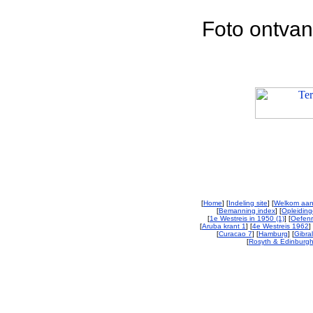
Foto ontvan
[
Home
] [
Indeling site
] [
Welkom aan
[
Bemanning index
] [
Opleiding
[
1e Westreis in 1950 (1)
] [
Oefenr
[
Aruba krant 1
] [
4e Westreis 1962
] 
[
Curacao 7
] [
Hamburg
] [
Gibral
[
Rosyth & Edinburgh