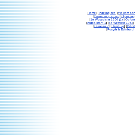
[
Home
] [
Indeling site
] [
Welkom aan
[
Bemanning index
] [
Opleiding
[
1e Westreis in 1950 (1)
] [
Oefenr
[
Aruba krant 1
] [
4e Westreis 1962
] 
[
Curacao 7
] [
Hamburg
] [
Gibral
[
Rosyth & Edinburgh