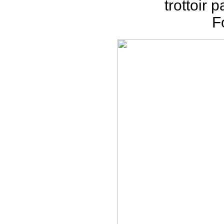
trottoir 
F