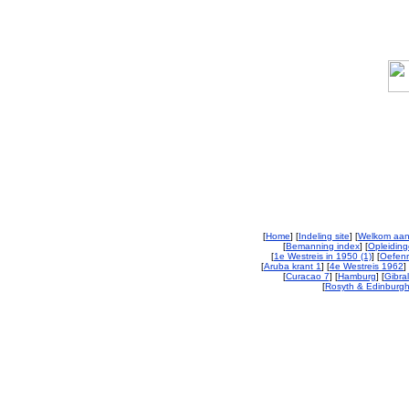
[
Home
] [
Indeling site
] [
Welkom aan
[
Bemanning index
] [
Opleiding
[
1e Westreis in 1950 (1)
] [
Oefenr
[
Aruba krant 1
] [
4e Westreis 1962
] 
[
Curacao 7
] [
Hamburg
] [
Gibral
[
Rosyth & Edinburgh