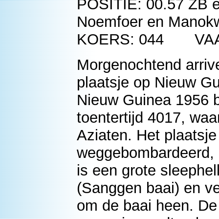
POSITIE: 00.57 ZB e
Noemfoer en Manokw
KOERS: 044 VAAR
Morgenochtend arrive
plaatsje op Nieuw G
Nieuw Guinea 1956 b
toentertijd 4017, w
Aziaten. Het plaatsje
weggebombardeerd, d
is een grote sleephe
(Sanggen baai) en vel
om de baai heen. De 