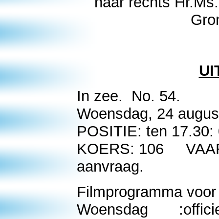
naar rechts Hr.Ms.
Gro
UI
In zee. No. 54.
Woensdag, 24 augus
POSITIE: ten 17.30:
KOERS: 106 VAART: 
aanvraag.
Filmprogramma voor
Woensdag :officie