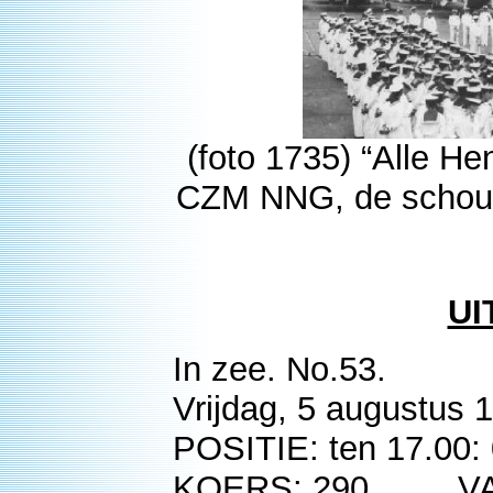
(foto 1735) “Alle He
CZM NNG, de schout-
UI
In zee. No.53.
Vrijdag, 5 augustus 
POSITIE: ten 17.00:
KOERS: 290 VAA