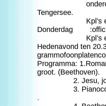
onderofficieren
Tengersee.
Kpl’s en mansc
Donderdag :offic
Kpl’s en mansch
Hedenavond ten 20.30
grammofoonplatenco
Programma: 1.Romance
groot. (Beethoven).
2. Jesu, joy at 
3. Pianoconcert 
.