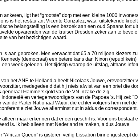
 ankeren, ligt het “grootste” dorp met een kleine 1000 inwoners
ons is het restaurant Vicente Gonzalez, waar uitstekende kreef
ische belangstelling is een bezoek aan een oud Spaans fort ui
euvelde opvarenden van de kruiser Dresden zeker aan te bevele
oeite van het bezichtigen waard.
 is aan gebroken. Men verwacht dat 65 a 70 miljoen kiezers zu
ennedy (democraat) een betere kans dan Nixon (republikein)
een week geleden. Het tijdstip waarop de uitslag, althans info
van het ANP te Hollandia heeft Nicolaas Jouwe, erevoorzitter 
oorzitter, medegedeeld dat hij niets afwist van een brief die do
ris-generaal Hammerskjold van de VN inzake de z.g.
 Indonesië en vertegenwoordigers van de Papoea 's. Hij zei: "D
ter van de Partei Nationaal Wajoi, die echter volgens hem niet de
 conferentie ziet Jouwe allerminst nut in aldus de correspondent.
lleen maar erkennen dat er een geschil is. Voor ons bestaat 
eëerd is. Ik heb alleen met Nederland te maken, aldus Jouwe.
r “African Queen” is gisteren veilig Lissabon binnengesleept do