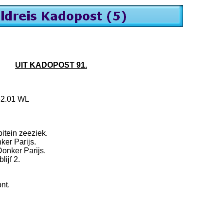
UIT KADOPOST 91.
32.01 WL
in zeeziek.
Parijs.
er Parijs.
ijf 2.
t.