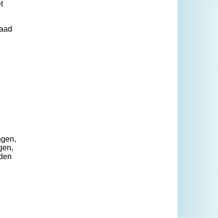
t
raad
ngen,
gen,
rden