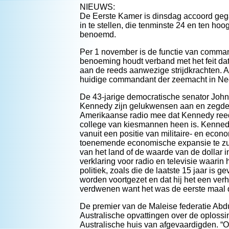
NIEUWS:
De Eerste Kamer is dinsdag accoord geg
in te stellen, die tenminste 24 en ten ho
benoemd.
Per 1 november is de functie van comman
benoeming houdt verband met het feit da
aan de reeds aanwezige strijdkrachten. A
huidige commandant der zeemacht in Ne
De 43-jarige democratische senator Joh
Kennedy zijn gelukwensen aan en zegde 
Amerikaanse radio mee dat Kennedy reed
college van kiesmannen heen is. Kennedy
vanuit een positie van militaire- en econ
toenemende economische expansie te zull
van het land of de waarde van de dollar 
verklaring voor radio en televisie waari
politiek, zoals die de laatste 15 jaar is 
worden voortgezet en dat hij het een ve
verdwenen want het was de eerste maal d
De premier van de Maleise federatie Abd
Australische opvattingen over de oploss
Australische huis van afgevaardigden. “Onz