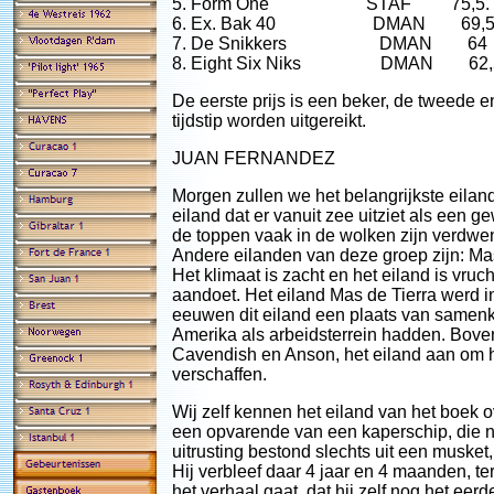
5. Form One STAF 75,5.
6. Ex. Bak 40 DMAN 69,
7. De Snikkers DMAN 64
8. Eight Six Niks DMAN 62,
De eerste prijs is een beker, de tweede e
tijdstip worden uitgereikt.
JUAN FERNANDEZ
Morgen zullen we het belangrijkste eila
eiland dat er vanuit zee uitziet als een
de toppen vaak in de wolken zijn verdwe
Andere eilanden van deze groep zijn: Ma
Het klimaat is zacht en het eiland is vruc
aandoet. Het eiland Mas de Tierra werd 
eeuwen dit eiland een plaats van samenk
Amerika als arbeidsterrein hadden. Bove
Cavendish en Anson, het eiland aan om h
verschaffen.
Wij zelf kennen het eiland van het boek 
een opvarende van een kaperschip, die na
uitrusting bestond slechts uit een musket,
Hij verbleef daar 4 jaar en 4 maanden, ter
het verhaal gaat, dat hij zelf nog het e