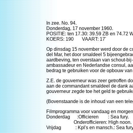
In zee. No. 94.
Donderdag, 17 november 1960.
POSITIE: ten 17.30: 39.59 ZB en 74.72 
KOERS: 190 VAART: 17'
Op dinsdag 15 november werd door de c
del Mar, het door smaldeel 5 bijeengebr
aardbeving, ten overstaan van schout-bi
ambassadeur en Nederlandse consul, aan
bedrag te gebruiken voor de opbouw van s
Z.E. de gouverneur was zeer getroffen doo
aan de commandant smaldeel de dank aan
gouverneur zegde toe het geld te gebruik
(Bovenstaande is de inhoud van een tel
Filmprogramma voor vandaag en morgen
Donderdag :Officieren : Sea fury.
Onderofficieren: High noon.
Vrijdag : Kpl's en mansch.: Sea fury