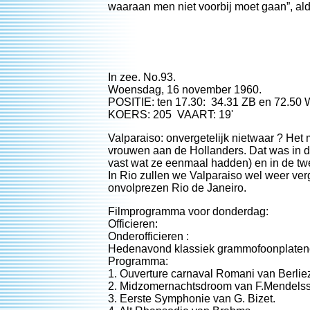
waaraan men niet voorbij moet gaan”, al
In zee. No.93.
Woensdag, 16 november 1960.
POSITIE: ten 17.30: 34.31 ZB en 72.50
KOERS: 205 VAART: 19'
Valparaiso: onvergetelijk nietwaar ? He
vrouwen aan de Hollanders. Dat was in d
vast wat ze eenmaal hadden) en in de twe
In Rio zullen we Valparaiso wel weer ver
onvolprezen Rio de Janeiro.
Filmprogramma voor donderdag:
Officieren:
Onderofficieren :
Hedenavond klassiek grammofoonplatenco
Programma:
1. Ouverture carnaval Romani van Berlie
2. Midzomernachtsdroom van F.Mendelss
3. Eerste Symphonie van G. Bizet.