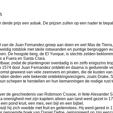
5
5
n derde prijs een asbak. De prijzen zullen op een nader te bepa
nd van de Juan Fernandez-groep aan doen en wel Mas de Tierra
 geweldig rotsblok met steile rotswanden en puntige bergruggen 
nen. De hoogste berg, de El Yunque, is slechts zelden beklomm
s a Fuera en Santa Clara.
htbaar, zodat de plantengroei overdadig is en zelfs enigszins tro
in 1574 door Juan Fernandez ontdekt en daarna is gedurende v
omst geweest van vele zeerovers en piraten, die de kusten van
ndien deden vele bekende ontdekkingsreizigers, zoals Drake, S
un schepen te herstellen en hun bemanningen de nodige rust t
over de geschiedenis van Robinson Crusoe, in feite Alexander Se
 onenigheid met zijn kapitein alleen aan land werd gezet in 17
 een pond kruit, een mes, een bijl en een bijbel.
wijl hij zich voedde met fruit en geitenvlees. Hij werd gered in 
erder genoemde boek van Daniel Defoe, geïnspireerd op zijn een