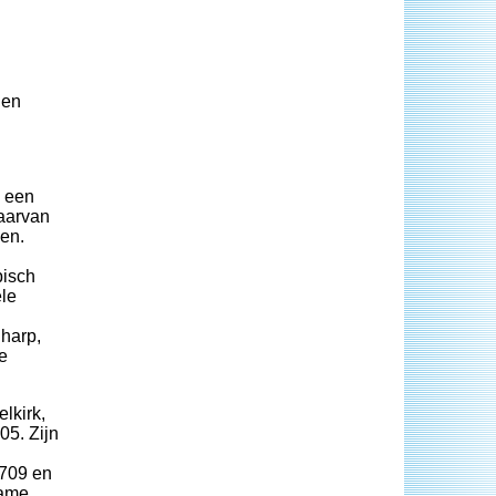
len
, een
waarvan
en.
pisch
ele
harp,
e
lkirk,
05. Zijn
1709 en
zame