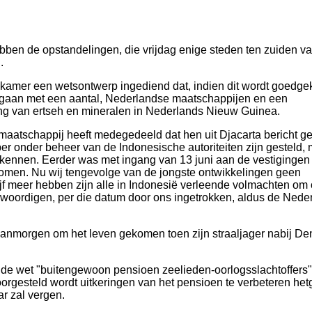
en de opstandelingen, die vrijdag enige steden ten zuiden v
.
 kamer een wetsontwerp ingediend dat, indien dit wordt goedge
gaan met een aantal, Nederlandse maatschappijen en een
ng van ertseh en mineralen in Nederlands Nieuw Guinea.
maatschappij heeft medegedeeld dat hen uit Djacarta bericht 
r onder beheer van de Indonesische autoriteiten zijn gesteld,
erkennen. Eerder was met ingang van 13 juni aan de vestigingen 
omen. Nu wij tengevolge van de jongste ontwikkelingen geen
f meer hebben zijn alle in Indonesië verleende volmachten om
nwoordigen, per die datum door ons ingetrokken, aldus de Nede
 vanmorgen om het leven gekomen toen zijn straaljager nabij D
 de wet "buitengewoon pensioen zeelieden-oorlogsslachtoffers"
orgesteld wordt uitkeringen van het pensioen te verbeteren he
ar zal vergen.