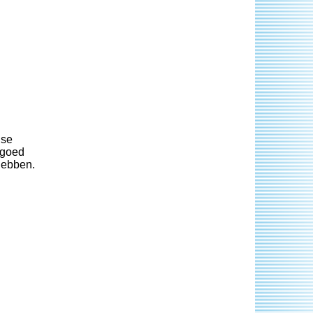
nse
 goed
hebben.