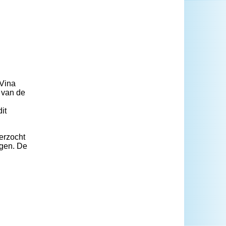
 Vina
 van de
it
verzocht
ngen. De