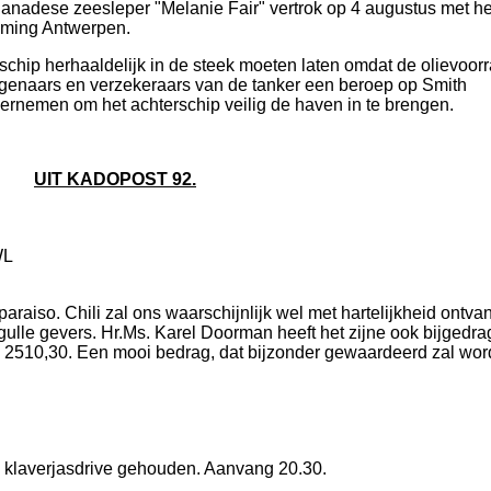
nadese zeesleper "Melanie Fair" vertrok op 4 augustus met he
mming Antwerpen.
chip herhaaldelijk in de steek moeten laten omdat de olievoor
igenaars en verzekeraars van de tanker een beroep op Smith
dernemen om het achterschip veilig de haven in te brengen.
UIT KADOPOST 92.
WL
raiso. Chili zal ons waarschijnlijk wel met hartelijkheid ontva
ulle gevers. Hr.Ms. Karel Doorman heeft het zijne ook bijgedra
. 2510,30. Een mooi bedrag, dat bijzonder gewaardeerd zal wo
n klaverjasdrive gehouden. Aanvang 20.30.