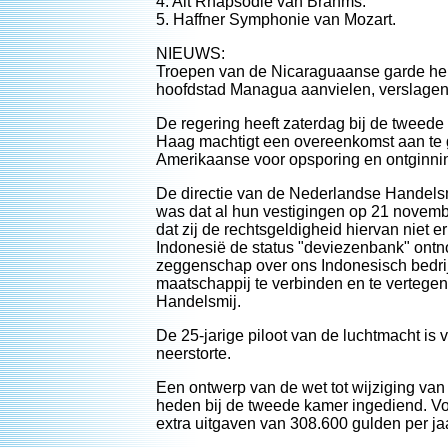
4. Alt Rhapsodie van Brahms.
5. Haffner Symphonie van Mozart.
NIEUWS:
Troepen van de Nicaraguaanse garde hebb
hoofdstad Managua aanvielen, verslagen
De regering heeft zaterdag bij de tweede
Haag machtigt een overeenkomst aan te 
Amerikaanse voor opsporing en ontginni
De directie van de Nederlandse Handels
was dat al hun vestigingen op 21 novembe
dat zij de rechtsgeldigheid hiervan niet 
Indonesië de status "deviezenbank" ontn
zeggenschap over ons Indonesisch bedrij
maatschappij te verbinden en te vertege
Handelsmij.
De 25-jarige piloot van de luchtmacht is
neerstorte.
Een ontwerp van de wet tot wijziging van
heden bij de tweede kamer ingediend. Vo
extra uitgaven van 308.600 gulden per ja