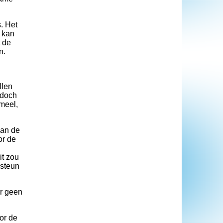
. Het
t kan
t de
n.
llen
 doch
rmeel,
van de
or de
it zou
 steun
er geen
or de