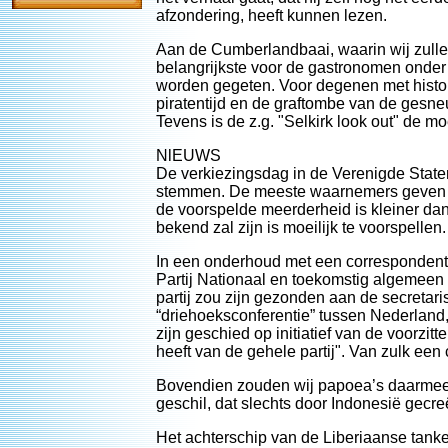
afzondering, heeft kunnen lezen.
Aan de Cumberlandbaai, waarin wij zullen
belangrijkste voor de gastronomen onder 
worden gegeten. Voor degenen met histor
piratentijd en de graftombe van de gesn
Tevens is de z.g. "Selkirk look out" de m
NlEUWS
De verkiezingsdag in de Verenigde Staten
stemmen. De meeste waarnemers geven K
de voorspelde meerderheid is kleiner dan 
bekend zal zijn is moeilijk te voorspellen.
In een onderhoud met een correspondent 
Partij Nationaal en toekomstig algemeen v
partij zou zijn gezonden aan de secreta
“driehoeksconferentie” tussen Nederland,
zijn geschied op initiatief van de voorzit
heeft van de gehele partij". Van zulk een
Bovendien zouden wij papoea’s daarmee a
geschil, dat slechts door Indonesië gecr
Het achterschip van de Liberiaanse tanke