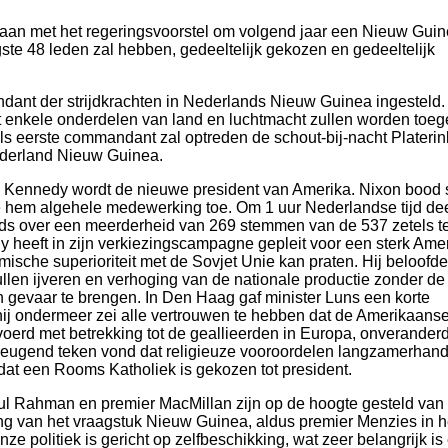
aan met het regeringsvoorstel om volgend jaar een Nieuw Gui
ogste 48 leden zal hebben, gedeeltelijk gekozen en gedeeltelijk
dant der strijdkrachten in Nederlands Nieuw Guinea ingesteld
t enkele onderdelen van land en luchtmacht zullen worden toe
ls eerste commandant zal optreden de schout-bij-nacht Platerin
derland Nieuw Guinea.
n Kennedy wordt de nieuwe president van Amerika. Nixon bood 
hem algehele medewerking toe. Om 1 uur Nederlandse tijd de
s over een meerderheid van 269 stemmen van de 537 zetels t
 heeft in zijn verkiezingscampagne gepleit voor een sterk Amer
omische superioriteit met de Sovjet Unie kan praten. Hij beloofd
en ijveren en verhoging van de nationale productie zonder de 
in gevaar te brengen. In Den Haag gaf minister Luns een korte
n hij ondermeer zei alle vertrouwen te hebben dat de Amerikaans
gevoerd met betrekking tot de geallieerden in Europa, onveranderd
rheugend teken vond dat religieuze vooroordelen langzamerhan
at een Rooms Katholiek is gekozen tot president.
ul Rahman en premier MacMillan zijn op de hoogte gesteld van
ing van het vraagstuk Nieuw Guinea, aldus premier Menzies in h
e politiek is gericht op zelfbeschikking, wat zeer belangrijk is