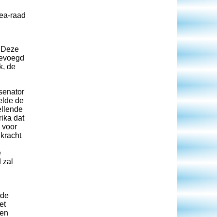
nea-raad
. Deze
gevoegd
k, de
senator
elde de
ellende
ika dat
e voor
kracht
e
 zal
d
 de
et
 en