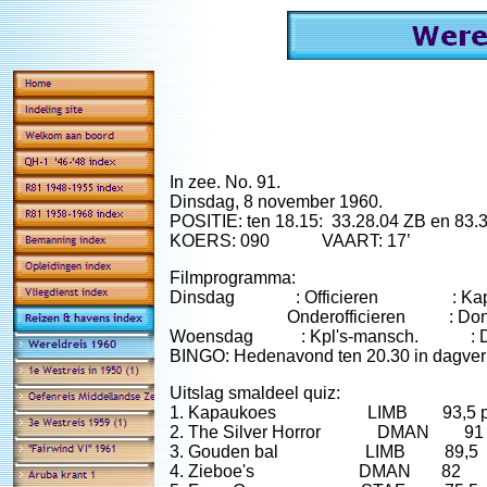
In zee. No. 91.
Dinsdag, 8 november 1960.
POSITIE: ten 18.15: 33.28.04 ZB en 83.
KOERS: 090 VAART: 17’
Filmprogramma:
Dinsdag : Officieren : Kapite
Onderofficieren : Donker 
Woensdag : Kpl's-mansch. : Donk
BINGO: Hedenavond ten 20.30 in dagverbl
Uitslag smaldeel quiz:
1. Kapaukoes LIMB 93,5 pn
2. The Silver Horror DMAN 91
3. Gouden bal LIMB 89,5
4. Zieboe's DMAN 82