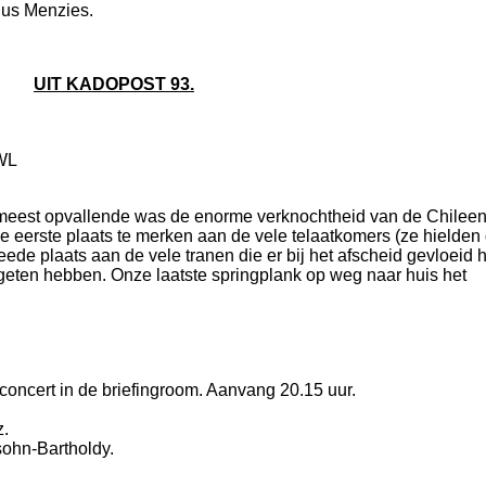
dus Menzies.
UIT KADOPOST 93.
 WL
t meest opvallende was de enorme verknochtheid van de Chilee
e eerste plaats te merken aan de vele telaatkomers (ze hielden
ede plaats aan de vele tranen die er bij het afscheid gevloeid 
geten hebben. Onze laatste springplank op weg naar huis het
ncert in de briefingroom. Aanvang 20.15 uur.
z.
ohn-Bartholdy.