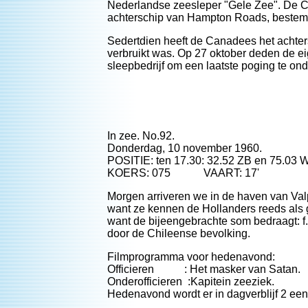
Nederlandse zeesleper "Gele Zee". De Ca
achterschip van Hampton Roads, beste
Sedertdien heeft de Canadees het achters
verbruikt was. Op 27 oktober deden de e
sleepbedrijf om een laatste poging te on
In zee. No.92.
Donderdag, 10 november 1960.
POSITIE: ten 17.30: 32.52 ZB en 75.03 
KOERS: 075 VAART: 17'
Morgen arriveren we in de haven van Valpa
want ze kennen de Hollanders reeds als g
want de bijeengebrachte som bedraagt: f
door de Chileense bevolking.
Filmprogramma voor hedenavond:
Officieren : Het masker van Satan.
Onderofficieren :Kapitein zeeziek.
Hedenavond wordt er in dagverblijf 2 ee