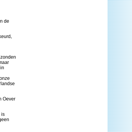
an de
keurd,
gezonden
 maar
in
 onze
rlandse
en Oever
 is
tgeen