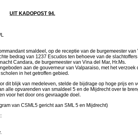
UIT KADOPOST 94.
WL
ommandant smaldeel, op de receptie van de burgemeester van
achte bedrag van 1237 Escudos ten behoeve van de slachtoffers
j-nacht Candara, de burgemeester van Vina del Mar, Hr.Ms.
geboden aan de gouverneur van Valparaiso, met het verzoek d
cholen in het getroffen gebied.
r dit blijk van medeleven, stelde de bijdrage op hoge prijs en 
 alle opvarenden van smaldeel 5 en de Mijdrecht over te bre
en voor het door ons gevraagde doel.
egram van CSML5 gericht aan SML 5 en Mijdrecht)
:
.