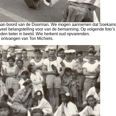
n aan boord van de Doorman. We mogen aannemen dat Soekarn
s veel belangstelling voor van de bemanning. Op volgende foto’s
en beter in beeld. Wie herkent oud opvarenden.
 ontvangen van Ton Michiels.