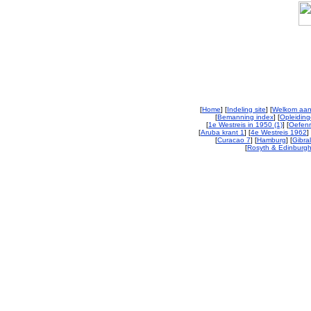
[
Home
] [
Indeling site
] [
Welkom aan
[
Bemanning index
] [
Opleiding
[
1e Westreis in 1950 (1)
] [
Oefenr
[
Aruba krant 1
] [
4e Westreis 1962
] 
[
Curacao 7
] [
Hamburg
] [
Gibral
[
Rosyth & Edinburgh